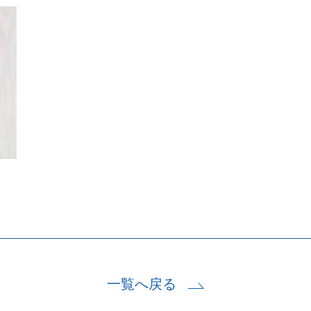
賃貸経営の開始・改善
リーシング（空室対策
賃貸経営サポート
ﾘﾌｫｰﾑ・ﾘﾉﾍﾞ・大規模
売却・買取
入居中の方(特典・手続・
一覧へ戻る