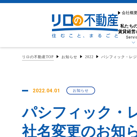
会社概
私たち
賃貸経営
Servi
リロの不動産TOP
お知らせ
2022
パシフィック・レジ
貸したい・借りたい
売りたい・買いたい
特長から探す
お悩みから探す
リフォーム・リノベー
2022.04.01
お知らせ
お困りごとを解決する
リーシング（空室対策）
売りたい（売却・買取）
リフォーム・原状回復
賃貸経営サポート
パシフィック・
早期現金化に嬉しい
賃貸管理プラン
買取制度
社名変更のお知