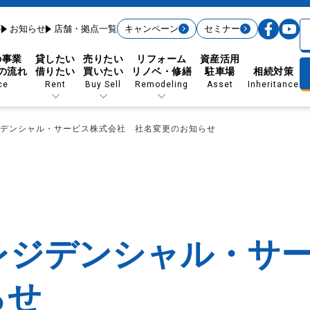
要
お知らせ
店舗・拠点一覧
キャンペーン
セミナー
の事業
貸したい
売りたい
リフォーム
資産活用
の流れ
借りたい
買いたい
リノベ・修繕
駐車場
相続対策
ce
Rent
Buy Sell
Remodeling
Asset
Inheritance
デンシャル・サービス株式会社 社名変更のお知らせ
賃貸経営の流れから探す
ション・大規模修繕
賃貸経営データを駆使
法人紹介に強い
入居者管理
賃貸経営サポート
売りたい（買取制度）
買いたい（購入）
賃貸経営リノベーション
大規模修繕
たしかな空室対策
リログループの集客力
レジデンシャル・サ
充実のサービス付帯
アンケートによる改善
借りたい（お部屋探しの方）
入居者様のしおり
優待制度＆24時間窓口
顧客満足度を追求
らせ