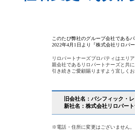
貸したい方
空室が埋まらない
このたび弊社のグループ会社であるパ
2022年4月1日より『株式会社リロ
サブリースをしてほしい
リロパートナーズプロパティはエリア
親会社であるリロパートナーズと共に
引き続きご愛顧賜りますよう宜しくお
高く早く売りたい
旧会社名：パシフィック・レ
新社名：株式会社リロパート
借りたい方・借りている方
※電話・住所に変更はございません。
お部屋探しをしたい