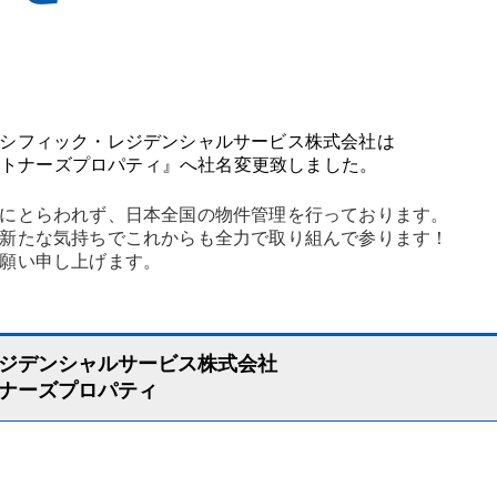
法人契約を増やしたい
工事の資金捻出が大変
シフィック・レジデンシャルサービス株式会社は
パートナーズプロパティ』へ社名変更致しました。
空室保証が欲しい
家賃滞納者が多い
にとらわれず、日本全国の物件管理を行っております。
新たな気持ちでこれからも全力で取り組んで参ります！
願い申し上げます。
収益物件が欲しい
自主管理に疲弊してい
ジデンシャルサービス株式会社
ナーズプロパティ
ご入居後の過ごし方
住まいのトラブル