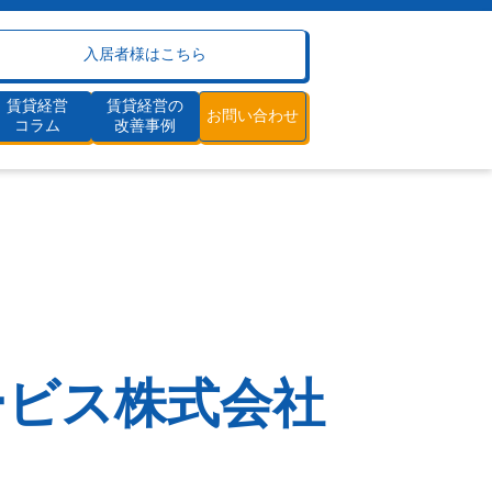
入居者様はこちら
賃貸経営
賃貸経営の
お問い合わせ
コラム
改善事例
ホットな物件情報が集約
建物管理（清掃・メンテ）
割賦工事
嬉しい売買支援
ービス株式会社
手元資金・保証人不要
賃貸経営の流れ
割賦工事で収益改善