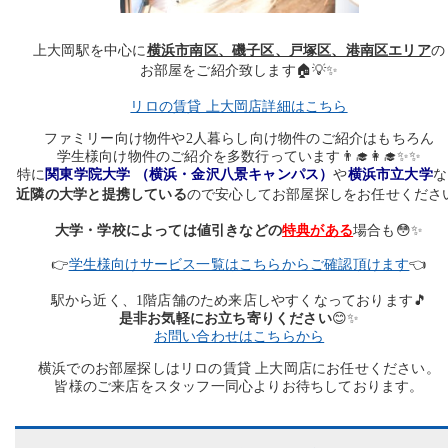
上大岡駅を中心に
横浜市南区、磯子区、戸塚区、港南区エリア
の
お部屋をご紹介致します🏠💡✨
リロの賃貸 上大岡店詳細はこちら
ファミリー向け物件や2人暮らし向け物件のご紹介はもちろん
学生様向け物件のご紹介を多数行っています👨‍🎓👩‍🎓✨✨
特に
関東学院大学 （横浜・金沢八景キャンパス）
や
横浜市立大学
な
近隣の大学と
提携している
ので安心してお部屋探しをお任せください
大学・学校によっては値引きなどの
特典がある
場合も😳✨
👉
学生様向けサービス一覧はこちらからご確認頂けます
👈
駅から近く、1階店舗のため来店しやすくなっております🎵
是非お気軽にお立ち寄りください
😊✨
お問い合わせはこちらから
横浜でのお部屋探しはリロの賃貸 上大岡店にお任せください。
皆様のご来店をスタッフ一同心よりお待ちしております。