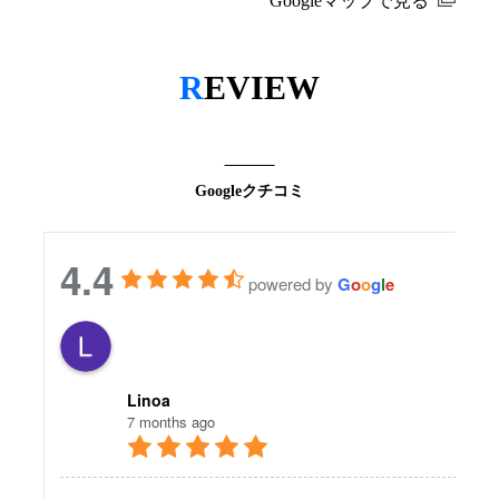
Googleマップで見る
R
EVIEW
Googleクチコミ
4.4
powered by
G
o
o
g
l
e
Linoa
7 months ago