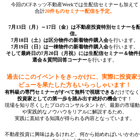
今回のCFネッツ不動産Weekでは生配信セミナーも加えて
合計
20件ものセミナー配信を予定。
7月13日（月）～17日（金）は不動産投資特別セミナーを
信。
7月18日（土）は区分物件の新着物件購入会
を行います。
7月19日（日）は一棟物件の新着物件購入会
を行います。
そして最終日の7月20日（月祝）には生配信セミナー＆物件
選会＆質問回答コーナー
を行います。
過去にこのイベントをきっかけに、実際に投資家
ビューを果たした方もいらっしゃいます！
有料級の専門セミナーがすべて無料で視聴できる
だけでなく
投資家としての第一歩を踏み出す絶好の機会
です！
現場を知り尽くしたプロのコンサルタントが、最新の市場動
や実践的なノウハウをリアルに解説するため、
実践に直結する知識が得られる内容となっています。
不動産投資に興味はあるけれど、何から始めればいいかわか