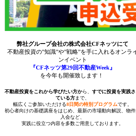
弊社グループ会社の株式会社CFネッツにて
不動産投資の”知識”や”戦略”を手に入れるオンラ
ンイベント
『CFネッツ第29回不動産Week』
を今年も開催致します！
不動産投資をこれから学びたい方か
ら、
すでに投資を実践さ
ている方
まで、
幅広くご参加いただける
8日間の特別プログラム
です。
初心者向けの基礎講座をはじめ、最新の市場動向解説、物件
入会など、
実践に役立つ内容を多数ご用意しております。