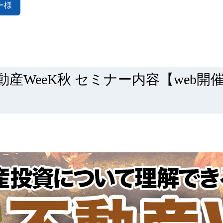
ー様
法人契約を増やしたい
工事の資金捻出が大変
動産WeeK秋 セミナー内容【web開
空室保証が欲しい
家賃滞納者が多い
収益物件が欲しい
自主管理に疲弊してい
ご入居後の過ごし方
住まいのトラブル