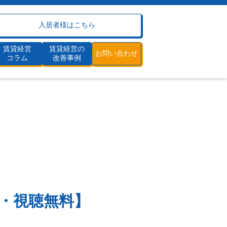
入居者様はこちら
賃貸経営
賃貸経営の
お問い合わせ
コラム
改善事例
ホットな物件情報が集約
建物管理（清掃・メンテ）
割賦工事
嬉しい売買支援
開催・視聴無料】
手元資金・保証人不要
賃貸経営の流れ
割賦工事で収益改善