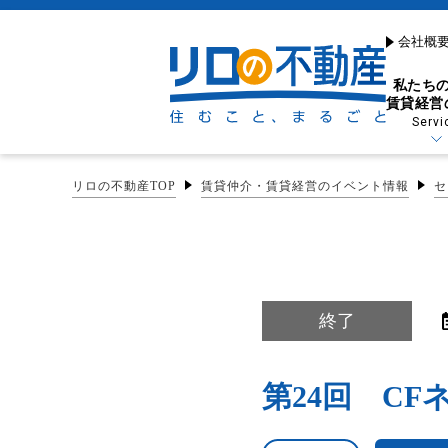
会社概
私たち
賃貸経営
Servi
リロの不動産TOP
賃貸仲介・賃貸経営のイベント情報
セ
貸したい・借りたい
売りたい・買いたい
特長から探す
お悩みから探す
リフォーム・リノベー
お困りごとを解決する
終了
リーシング（空室対策）
売りたい（売却・買取）
リフォーム・原状回復
賃貸経営サポート
第24回 CF
早期現金化に嬉しい
賃貸管理プラン
買取制度