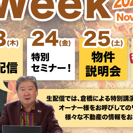
）
お部屋探しのお手伝い
修繕
資産活用・駐車場経営
ﾄﾗﾌﾞﾙ)