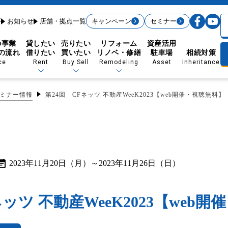
要
お知らせ
店舗・拠点一覧
キャンペーン
セミナー
の事業
貸したい
売りたい
リフォーム
資産活用
の流れ
借りたい
買いたい
リノベ・修繕
駐車場
相続対策
ce
Rent
Buy Sell
Remodeling
Asset
Inheritance
ミナー情報
第24回 CFネッツ 不動産WeeK2023【web開催・視聴無料】
賃貸経営の流れから探す
ション・大規模修繕
賃貸経営データを駆使
法人紹介に強い
2023年11月20日（月）～2023年11月26日（日）
入居者管理
賃貸経営サポート
売りたい（買取制度）
買いたい（購入）
賃貸経営リノベーション
大規模修繕
たしかな空室対策
リログループの集客力
ネッツ 不動産WeeK2023【web
充実のサービス付帯
アンケートによる改善
借りたい（お部屋探しの方）
入居者様のしおり
優待制度＆24時間窓口
顧客満足度を追求