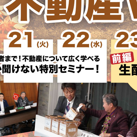
賃貸経営の開始・改善
リーシング（空室対策
賃貸経営サポート
ﾘﾌｫｰﾑ・ﾘﾉﾍﾞ・大規模
売却・買取
入居中の方(特典・手続・