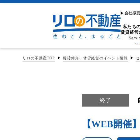
会社概
私たち
賃貸経営
Servi
リロの不動産TOP
賃貸仲介・賃貸経営のイベント情報
セ
貸したい・借りたい
売りたい・買いたい
特長から探す
お悩みから探す
リフォーム・リノベー
お困りごとを解決する
終了
リーシング（空室対策）
売りたい（売却・買取）
リフォーム・原状回復
賃貸経営サポート
【WEB開催】
早期現金化に嬉しい
賃貸管理プラン
買取制度