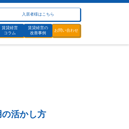
入居者様はこちら
賃貸経営
賃貸経営の
お問い合わせ
コラム
改善事例
ホットな物件情報が集約
建物管理（清掃・メンテ）
割賦工事
嬉しい売買支援
運用の活かし方
手元資金・保証人不要
賃貸経営の流れ
割賦工事で収益改善