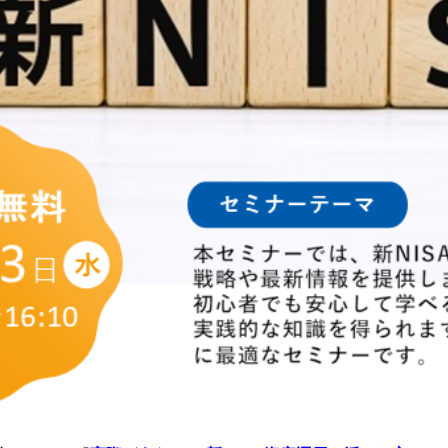
賃貸経営の開始・改善
リーシング（空室対策
賃貸経営サポート
ﾘﾌｫｰﾑ・ﾘﾉﾍﾞ・大規模
売却・買取
入居中の方(特典・手続・