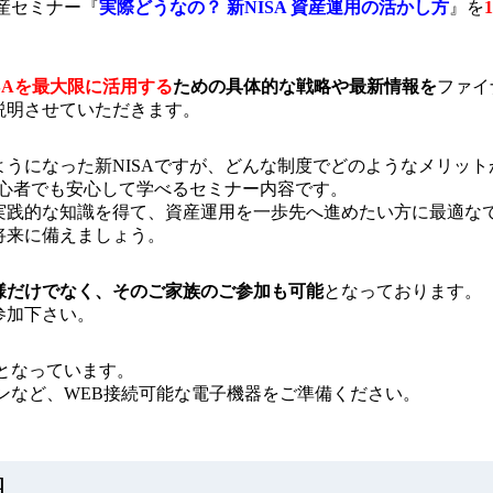
産セミナー
『
実際どうなの？ 新NISA 資産運用の活かし方
』を
ISAを最大限に活用する
ための具体的な戦略や最新情報を
ファイ
説明させていただきます。
うになった新NISAですが、どんな制度でどのようなメリッ
初心者でも安心して学べるセミナー内容です。
実践的な知識を得て、資産運用を一歩先へ進めたい方に最適な
将来に備えましょう。
様だけでなく、そのご家族のご参加も可能
となっております。
参加下さい。
となっています。
ンなど、WEB接続可能な電子機器をご準備ください。
細