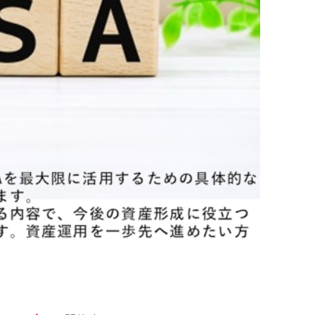
）
お部屋探しのお手伝い
修繕
資産活用・駐車場経営
ﾄﾗﾌﾞﾙ)