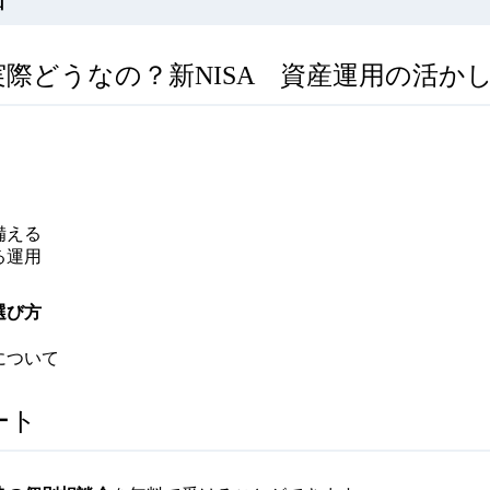
『実際どうなの？新NISA 資産運用の活か
備える
る運用
選び方
について
ート