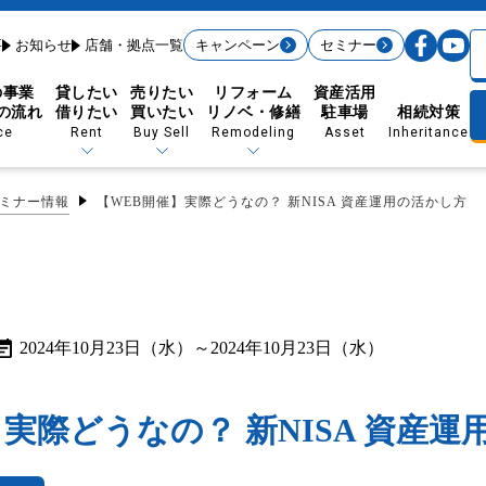
要
お知らせ
店舗・拠点一覧
キャンペーン
セミナー
の事業
貸したい
売りたい
リフォーム
資産活用
の流れ
借りたい
買いたい
リノベ・修繕
駐車場
相続対策
ce
Rent
Buy Sell
Remodeling
Asset
Inheritance
ミナー情報
【WEB開催】実際どうなの？ 新NISA 資産運用の活かし方
賃貸経営の流れから探す
ション・大規模修繕
賃貸経営データを駆使
法人紹介に強い
2024年10月23日（水）～2024年10月23日（水）
入居者管理
賃貸経営サポート
売りたい（買取制度）
買いたい（購入）
賃貸経営リノベーション
大規模修繕
たしかな空室対策
リログループの集客力
実際どうなの？ 新NISA 資産
充実のサービス付帯
アンケートによる改善
借りたい（お部屋探しの方）
入居者様のしおり
優待制度＆24時間窓口
顧客満足度を追求