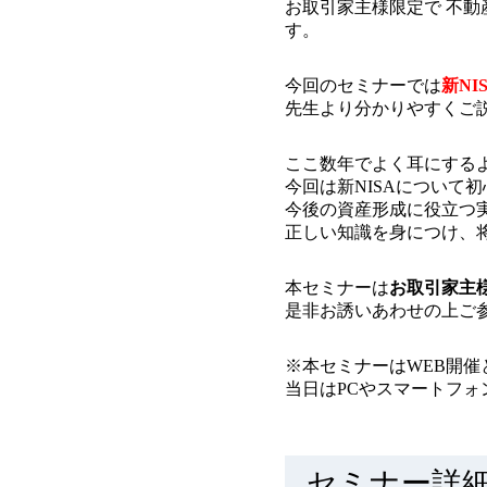
お取引家主様限定で 不動
す。
今回のセミナーでは
新N
先生より分かりやすくご
ここ数年でよく耳にするよ
今回は新NISAについて
今後の資産形成に役立つ
正しい知識を身につけ、
本セミナーは
お取引家主
是非お誘いあわせの上ご
※本セミナーはWEB開催
当日はPCやスマートフォ
セミナー詳