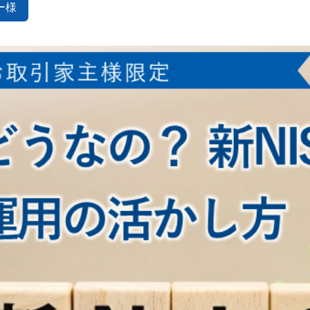
ー様
法人契約を増やしたい
工事の資金捻出が大変
空室保証が欲しい
家賃滞納者が多い
収益物件が欲しい
自主管理に疲弊してい
ご入居後の過ごし方
住まいのトラブル