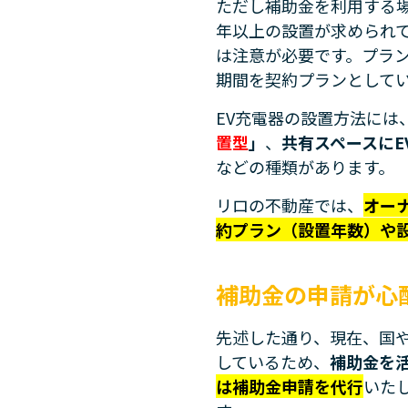
ただし補助金を利用する場
年以上の設置が求められ
は注意が必要です。プラ
期間を契約プランとして
EV充電器の設置方法には
置型
」
、
共有スペースに
などの種類があります。
リロの不動産では、
オー
約プラン（設置年数）や
補助金の申請が心
先述した通り、現在、国や
しているため、
補助金を
は補助金申請を代行
いた