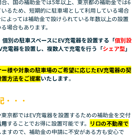
合、国の補助金では5年以上、東京都の補助金では6
ているため、短期的に駐車場として利用している場合
ンによっては補助金で設けられている年数以上の設置
いる場合もあります。
、
個別の駐車スペースにEV充電器を設置する「
個別設
EV充電器を設置し、複数人で充電を行う「
シェア型
」
ナー様や対象の駐車場のご希望に応じたEV充電器の契
設置方法をご提案
いたします
。
配
・・・
東京都ではEV充電器を設置するための補助金を交付
活用
することでお得に設置可能です。
リロの不動産で
しますので、補助金の申請に不安がある方も安心で