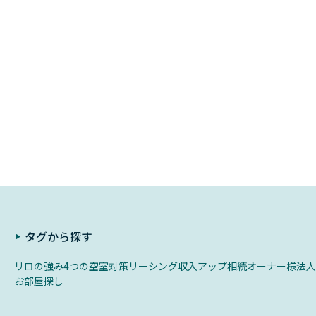
タグから探す
リロの強み
4つの空室対策
リーシング
収入アップ
相続
オーナー様
法人
お部屋探し