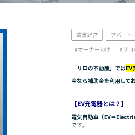
賃貸経営
アパート
オーナー向け
リロ
「
リロの不動産」では
EV
今なら補助金を利用して
【EV充電器とは？】
電気自動車（EV＝Elect
です。