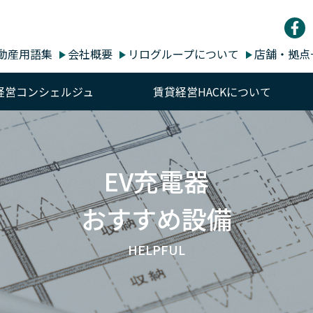
動産用語集
会社概要
リログループについて
店舗・拠点
経営コンシェルジュ
賃貸経営HACKについて
EV充電器
おすすめ設備
HELPFUL