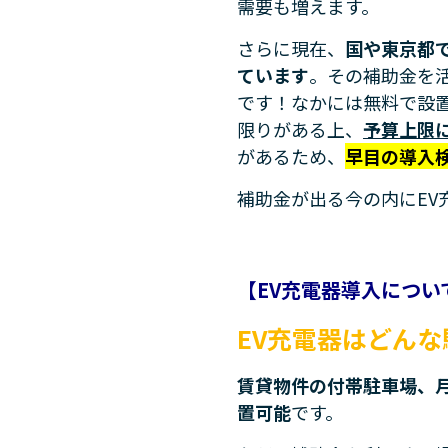
需要も増えます。
さらに現在、
国や東京都
ています
。その補助金を
です！なかには無料で設
限りがある上、
予算上限
があるため、
早目の導入
補助金が出る今の内にEV
【EV充電器導入につい
EV充電器はどん
賃貸物件の付帯駐車場、
置可能
です。