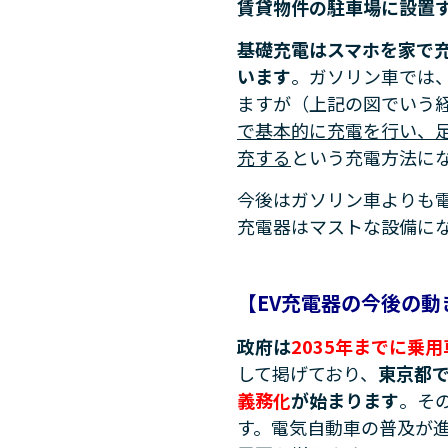
賃貸物件の駐車場に設置
基礎充電はスマホを家で
います
。ガソリン車では
ますが（上記の図でいう
で基本的に充電を行い、
充する
という充電方法に
今後はガソリン車よりも電
充電器はマストな設備に
【EV充電器の今後の動
政府は
2035年までに乗
して掲げており、
東京都
義務化
が始まります
。そ
す。電気自動車の普及が進