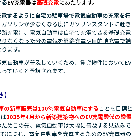
する
EV充電器は
基礎充電
にあたります。
充電するように自宅の駐車場で電気自動車の充電を行
、ガソリンが少なくなる度にガソリンスタンドに赴き
経路充電）、
電気自動車は自宅で充電できる基礎充電
足りなくなった分の電気を経路充電や目的地充電で補
なります。
気自動車が普及していくため、賃貸物件においてEV
なっていくと予想されます。
き】
用車の新車販売は100％電気自動車にする
ことを目標と
では
2025年4月から新築建築物へのEV充電設備の設置
のためこの先、電気自動車は大幅に普及する見込みで
むにつれ、電気自動車を充電するためのEV充電器の