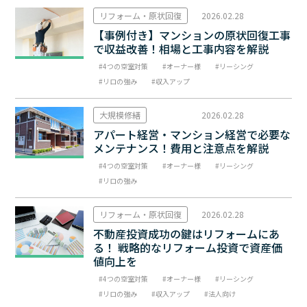
リフォーム・原状回復
2026.02.28
【事例付き】マンションの原状回復工事
で収益改善！相場と工事内容を解説
4つの空室対策
オーナー様
リーシング
リロの強み
収入アップ
大規模修繕
2026.02.28
アパート経営・マンション経営で必要な
メンテナンス！費用と注意点を解説
4つの空室対策
オーナー様
リーシング
リロの強み
リフォーム・原状回復
2026.02.28
不動産投資成功の鍵はリフォームにあ
る！ 戦略的なリフォーム投資で資産価
値向上を
4つの空室対策
オーナー様
リーシング
リロの強み
収入アップ
法人向け