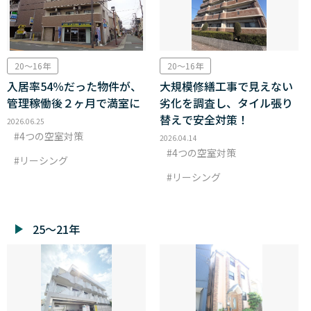
20～16年
20～16年
入居率54％だった物件が、
大規模修繕工事で見えない
管理稼働後２ヶ月で満室に
劣化を調査し、タイル張り
替えで安全対策！
2026.06.25
4つの空室対策
2026.04.14
4つの空室対策
リーシング
リーシング
25～21年