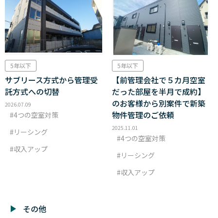
5年以下
5年以下
サブリース方式から管理受
【前管理会社で５カ月空室
託方式への切替
だった部屋を半月で成約】
のお客様から別案件で新築
2026.07.09
物件管理のご依頼
4つの空室対策
2025.11.01
リーシング
4つの空室対策
収入アップ
リーシング
収入アップ
その他