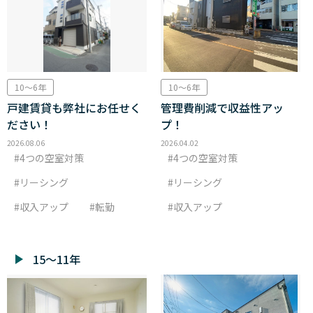
10～6年
10～6年
戸建賃貸も弊社にお任せく
管理費削減で収益性アッ
ださい！
プ！
2026.08.06
2026.04.02
4つの空室対策
4つの空室対策
リーシング
リーシング
収入アップ
転勤
収入アップ
15～11年