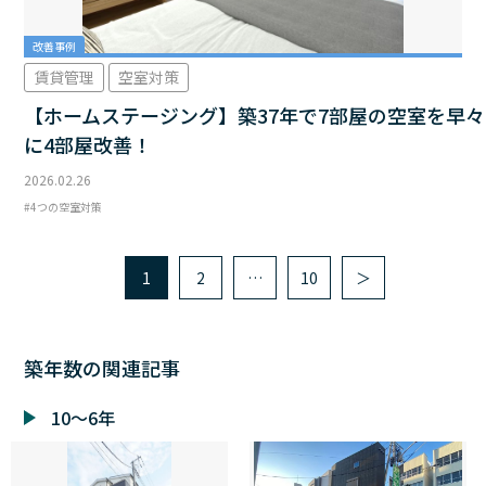
改善事例
賃貸管理
空室対策
【ホームステージング】築37年で7部屋の空室を早々
に4部屋改善！
2026.02.26
4つの空室対策
1
2
…
10
＞
築年数の関連記事
10～6年