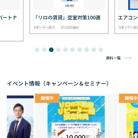
100選
エアコン交換
リロの賃
オーナー向け
リロの強み
オーナー向
資料一覧
イベント情報（キャンペーン＆セミナー）
開催中
開催