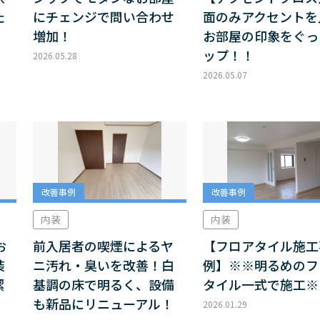
た
にチェンジで問い合わせ
面のみアクセントを
増加！
お部屋の印象をぐっ
ップ！！
2026.05.28
2026.05.07
改善事例
改善事例
内装
内装
お
前入居者の喫煙によるヤ
【フロアタイル施工
装
ニ汚れ・臭いを改善！白
例】※※明るめのフ
潔
基調の床で明るく、設備
タイル一式で施工※
も新品にリニューアル！
2026.01.29