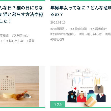
んな日？猫の日にちな
年男年女ってなに？どんな意
で猫と暮らす方法や秘
るの？
した！
2025.01.10
お部屋探し
不動産知識
入居者向け
季節のお部屋探し
引っ越し初心者
賃
産知識
入居者向け
賃貸契約
引っ越し初心者
賃貸
コラム