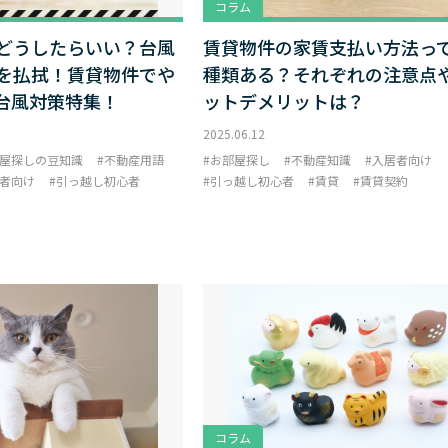
コラム
どうしたらいい？台風
賃貸物件の家賃支払い方法っ
を払拭！賃貸物件でや
種類ある？それぞれの注意点
台風対策特集！
ットデメリットは？
2025.06.12
屋探しの豆知識
不動産用語
お部屋探し
不動産知識
入居者向け
者向け
引っ越し初心者
引っ越し初心者
賃貸
賃貸契約
コラム