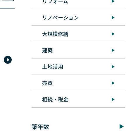
リフォーム
リノベーション
定期発行物
おすすめ設備
大規模修繕
建築
土地活用
リロの賃貸通信_最新号
EV充電器
売買
オーナー向け
リロの強み
オーナー向け
リ
相続・税金
築年数