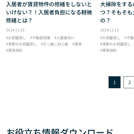
入居者が賃貸物件の修繕をしないと
大掃除をする
いけない？！入居者負担になる軽微
つ？そもそも
修繕とは？
の？
2024.12.20
2024.12.13
お部屋探し
不動産知識
入居者向け
お部屋探し
不動
季節のお部屋探し
引っ越し初心者
賃貸
季節のお部屋探し
賃貸契約
賃貸契約
1
2
お役立ち情報ダウンロード