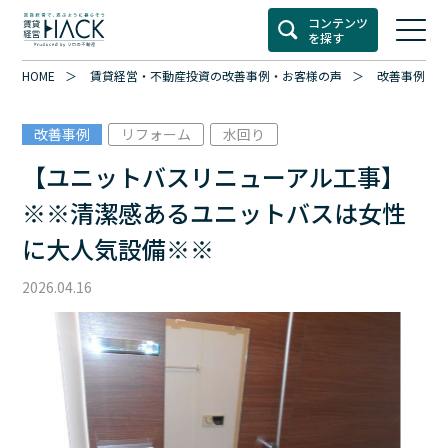
コンテンツ
を探す
HOME
賃貸経営・不動産投資の改善事例・お客様の声
改善事例カ
改善事例
リフォーム
水回り
【ユニットバスリニューアル工事】
※※清潔感あるユニットバスは女性
に大人気設備※※
2026.04.16