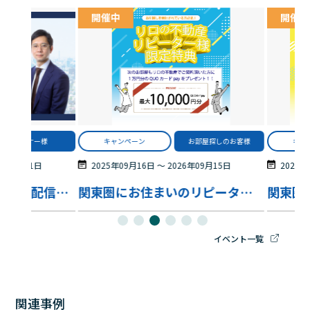
開催中
開催中
オーナー様
キャンペーン
お部屋探しのお客様
キャ
6年09月11日
2025年09月16日
〜
2026年09月15日
2025年
【WEB 開催・アーカイブ配信あり】10年後に後悔しない資産戦略 ～贈与・NISAを活用して将来の選択肢を広げる考え方～
関東圏にお住まいのリピーター様限定特典！
イベント一覧
関連事例