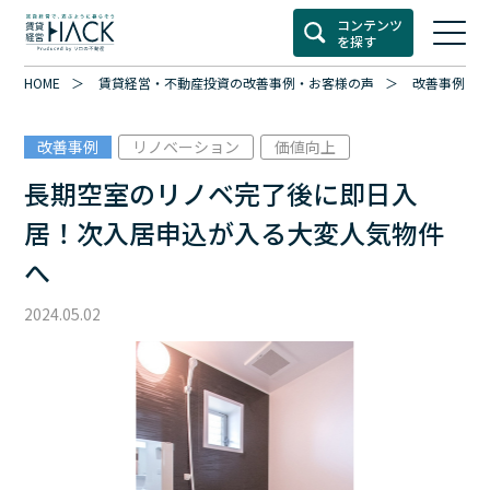
コンテンツ
を探す
HOME
賃貸経営・不動産投資の改善事例・お客様の声
改善事例カ
改善事例
リノベーション
価値向上
長期空室のリノベ完了後に即日入
居！次入居申込が入る大変人気物件
へ
2024.05.02