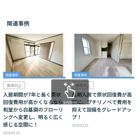
関連事例
改善事例
改善事例
価値向上
価値向上
入居期間が7年と長く原状
長期入居で原状回復費が高
回復費用が高かくなるなら
額に、プチリノベで費用を
scrollable
和室から白基調のフローリ
抑えて設備をグレードアッ
ングへ変更し、明るく広く
プ！
感じる空間に！
2026.02.01
2026.04.14