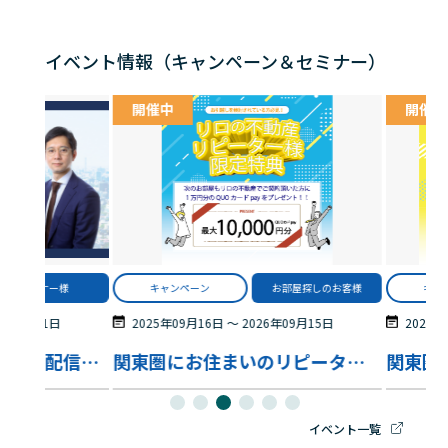
イベント情報（キャンペーン＆セミナー）
開催中
開催中
オーナー様
キャンペーン
お部屋探しのお客様
キャ
6年09月11日
2025年09月16日
〜
2026年09月15日
2025年
【WEB 開催・アーカイブ配信あり】10年後に後悔しない資産戦略 ～贈与・NISAを活用して将来の選択肢を広げる考え方～
関東圏にお住まいのリピーター様限定特典！
イベント一覧