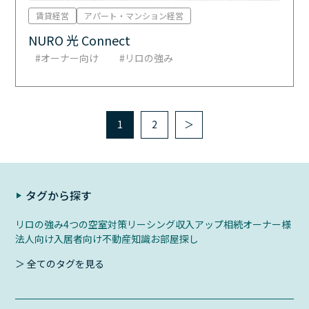
賃貸経営
アパート・マンション経営
NURO 光 Connect
オーナー向け
リロの強み
1
2
＞
タグから探す
リロの強み
4つの空室対策
リーシング
収入アップ
相続
オーナー様
法人向け
入居者向け
不動産知識
お部屋探し
＞ 全てのタグを見る