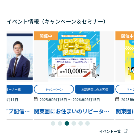
イベント情報（キャンペーン＆セミナー）
開催中
開催中
オーナー様
キャンペーン
お部屋探しのお客様
キャ
6年09月11日
2025年09月16日
〜
2026年09月15日
2025年
【WEB 開催・アーカイブ配信あり】10年後に後悔しない資産戦略 ～贈与・NISAを活用して将来の選択肢を広げる考え方～
関東圏にお住まいのリピーター様限定特典！
イベント一覧