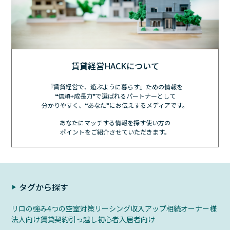
賃貸経営HACKについて
『賃貸経営で、遊ぶように暮らす』ための情報を
❝信頼+成長力❞で選ばれるパートナーとして
分かりやすく、❝あなた❞にお伝えするメディアです。
あなたにマッチする情報を探す使い方の
ポイントをご紹介させていただきます。
タグから探す
リロの強み
4つの空室対策
リーシング
収入アップ
相続
オーナー様
法人向け
賃貸契約
引っ越し初心者
入居者向け