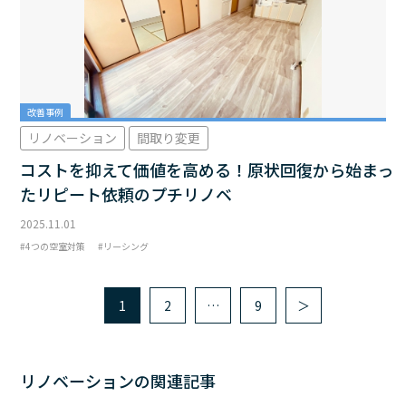
改善事例
リノベーション
間取り変更
コストを抑えて価値を高める！原状回復から始まっ
たリピート依頼のプチリノベ
2025.11.01
4つの空室対策
リーシング
1
2
…
9
＞
リノベーションの関連記事