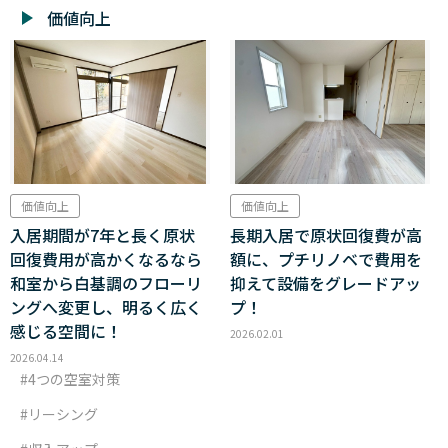
価値向上
価値向上
価値向上
入居期間が7年と長く原状
長期入居で原状回復費が高
回復費用が高かくなるなら
額に、プチリノベで費用を
和室から白基調のフローリ
抑えて設備をグレードアッ
ングへ変更し、明るく広く
プ！
感じる空間に！
2026.02.01
2026.04.14
4つの空室対策
リーシング