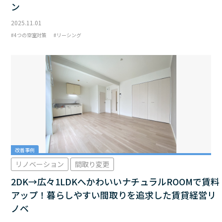
ン
2025.11.01
4つの空室対策
リーシング
改善事例
リノベーション
間取り変更
2DK→広々1LDKへかわいいナチュラルROOMで賃料
アップ！暮らしやすい間取りを追求した賃貸経営リ
ノベ