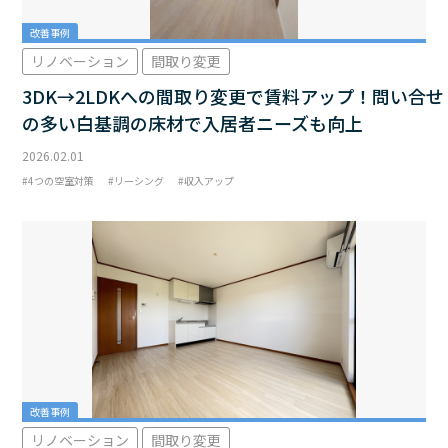
改善事例
リノベーション
間取り変更
3DK→2LDKへの間取り変更で賃料アップ！問い合せ
の多い白基調の床材で入居者ニーズも向上
2026.02.01
4つの空室対策
リーシング
収入アップ
改善事例
リノベーション
間取り変更