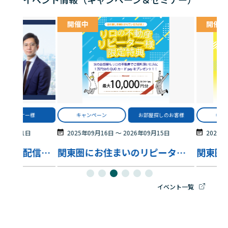
開催中
開催中
オーナー様
キャンペーン
お部屋探しのお客様
キャ
6年09月11日
2025年09月16日
〜
2026年09月15日
2025年
【WEB 開催・アーカイブ配信あり】10年後に後悔しない資産戦略 ～贈与・NISAを活用して将来の選択肢を広げる考え方～
関東圏にお住まいのリピーター様限定特典！
イベント一覧