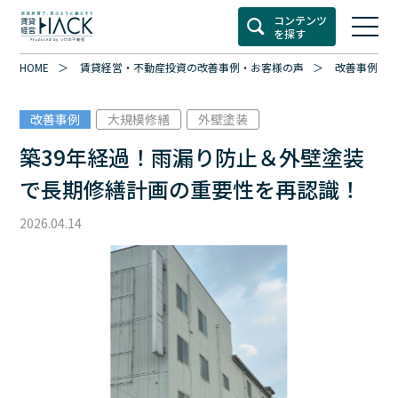
コンテンツ
を探す
HOME
賃貸経営・不動産投資の改善事例・お客様の声
改善事例カ
改善事例
大規模修繕
外壁塗装
築39年経過！雨漏り防止＆外壁塗装
で長期修繕計画の重要性を再認識！
2026.04.14