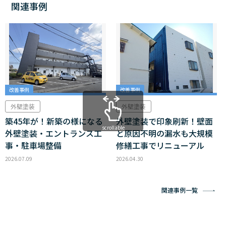
関連事例
改善事例
改善事例
外壁塗装
外壁塗装
築45年が！新築の様になる
外壁塗装で印象刷新！壁面
scrollable
外壁塗装・エントランス工
と原因不明の漏水も大規模
事・駐車場整備
修繕工事でリニューアル
2026.07.09
2026.04.30
関連事例一覧