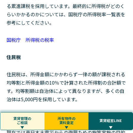
る累進課税を採用しています。最終的に所得税がどのく
らいかかるのかについては、国税庁の所得税率一覧表を
参考にしてください。
国税庁 所得税の税率
住民税
住民税は、所得金額にかかわらず一律の額が課税される
均等割と所得金額の10％で計算された所得割の合計額で
す。均等割額は自治体によって異なりますが、多くの自
治体は5,000円を採用しています。
復興特別所得税
賃貸管理の
所有物件の
賃貸経営LINE
ご相談
賃料査定
現在では東日本大震災からの復興ための施策実施の目的