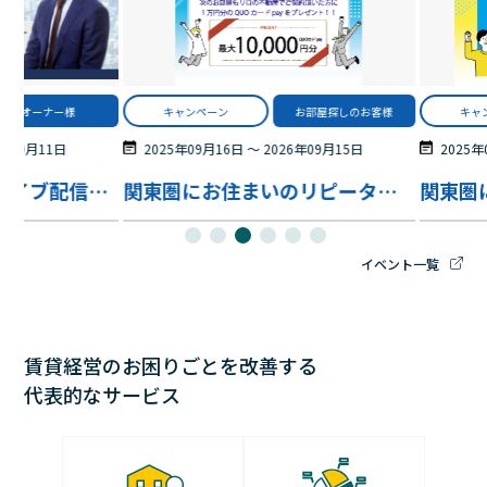
オーナー様
キャンペーン
お部屋探しのお客様
キャ
6年09月11日
2025年09月16日
〜
2026年09月15日
2025年
【WEB 開催・アーカイブ配信あり】10年後に後悔しない資産戦略 ～贈与・NISAを活用して将来の選択肢を広げる考え方～
関東圏にお住まいのリピーター様限定特典！
イベント一覧
賃貸経営のお困りごとを改善する
代表的なサービス