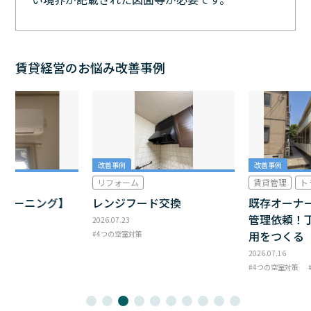
賃貸経営のお悩み改善事例
改善事例
改善事例
リフォーム
賃貸管理
ト
クリーニング】
レンジフード交換
既存オーナ
管理依頼！
2026.07.23
用をつくる
4つの空室対策
2026.07.16
4つの空室対策