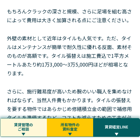
もちろんクラックの深さと規模、さらに足場を組む高さ
によって費用は大きく加算される点にご注意ください。
外壁の素材として近年はタイルも人気です。ただ、タイ
ルはメンテナンスが簡単で耐久性に優れる反面、素材そ
のものが高額です。タイル張替えは施工費込で1平方メ
ートルあたり約1万3,000〜3万5,000円ほどが相場とな
ります。
さらに、施行難易度が高いため腕のいい職人を集めなけ
ればならず、当然人件費もかかります。タイルの張替え
を要する物件ではあらかじめ修繕積立金の範囲で補修用
タイルを準備するなど、コストを減らすための工夫が必
賃貸管理の
所有物件の
要となるでしょう。
賃貸経営LINE
ご相談
賃料査定