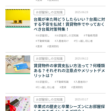
お部屋探しの豆知識
2025.06.19
台風が来た時どうしたらいい？台風に対
する不安を払拭！賃貸物件でやっておく
べき台風対策特集！
お部屋探し
お部屋探しの豆知識
不動産用語
不動産知識
入居者向け
引っ越し初心者
賃貸
賃貸契約
お部屋探しの豆知識
2025.06.12
賃貸物件の家賃支払い方法って？何種類
ある？それぞれの注意点やメリットデメ
リットは？
お部屋探し
不動産知識
入居者向け
引っ越し初心者
賃貸
賃貸契約
お部屋探しの豆知識
2025.03.17
卒業式の歴史と卒業シーズンにお部屋探