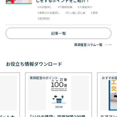
しをするポイントをご紹介！
お部屋探し
不動産知識
入居者向け
季節のお部屋探し
引っ越し初心者
賃貸
賃貸契約
記事一覧
賃貸経営コラム一覧
お役立ち情報ダウンロード
賃貸経営のポイント
おすすめ
パートナ
『リロの賃貸』空室対策100選
エアコン