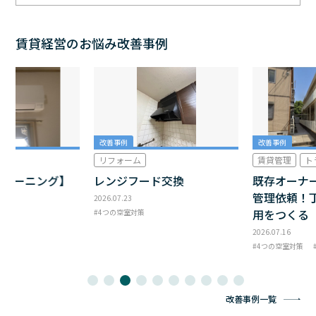
賃貸経営のお悩み改善事例
改善事例
改善事例
リフォーム
賃貸管理
ト
クリーニング】
レンジフード交換
既存オーナ
管理依頼！
2026.07.23
用をつくる
4つの空室対策
2026.07.16
4つの空室対策
改善事例一覧