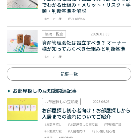
でわかる仕組み・メリット・リスク・手
順・判断基準を解説
オーナー様
リロの強み
相続・税金
2026.03.08
資産管理会社は設立すべき？ オーナー
様が知っておくべき仕組みと判断基準
オーナー様
記事一覧
お部屋探しの豆知識関連記事
お部屋探しの豆知識
2025.06.28
お部屋探し初心者向け！お部屋探しから
入居までの流れについてご紹介
お部屋探し
お部屋探しの豆知識
不動産用語
不動産知識
入居者向け
引っ越し初心者
賃貸
賃貸契約