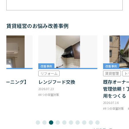
賃貸経営のお悩み改善事例
改善事例
改善事例
リフォーム
賃貸管理
ト
クリーニング】
レンジフード交換
既存オーナ
管理依頼！
2026.07.23
用をつくる
4つの空室対策
2026.07.16
4つの空室対策