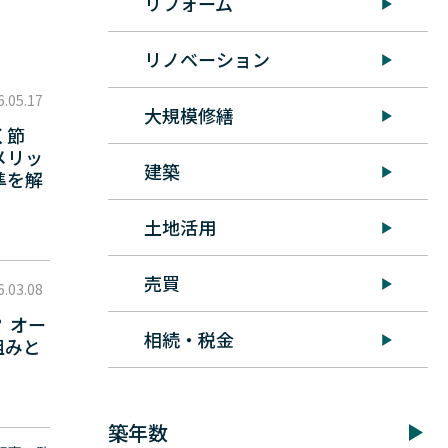
リフォーム
リノベーション
6.05.17
大規模修繕
く節
メリッ
建築
準を解
土地活用
売買
6.03.08
 オー
相続・税金
組みと
築年数