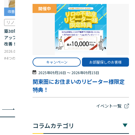
開催中
改善事例
改善事例
リノベーション
リフォーム
築30年でも間取り変更のリノベで賃料
シンプルリフォームで
アップ＆即成約！外壁塗装に続く空室
も刷新！既存フローリ
改善！
よりシックな空間に！
2026.07.09
2026.07.09
4つの空室対策
リーシング
4つの空室対策
リーシ
キャンペーン
お部屋探しのお客様
2025年09月16日
〜
2026年09月15日
関東圏にお住まいのリピーター様限定
特典！
イベント一覧
コラムカテゴリ