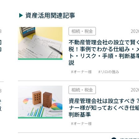
資産活用関連記事
8
相続・税金
202
回
不動産管理会社の設立で賢
内
税！事例でわかる仕組み・
ト・リスク・手順・判断基
説
オーナー様
リロの強み
相続・税金
202
8
資産管理会社は設立すべき？
で
ナー様が知っておくべき仕
意
判断基準
オーナー様