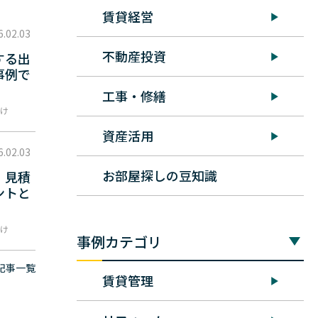
賃貸経営
6.02.03
不動産投資
する出
事例で
工事・修繕
け
資産活用
6.02.03
お部屋探しの豆知識
！見積
ントと
け
事例カテゴリ
記事一覧
賃貸管理