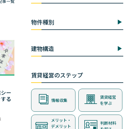
記事一覧
物件種別
建物構造
賃貸経営のステップ
業シー
賃貸経営
をする
情報収集
を学ぶ
！
識
メリット・
判断材料
デメリット