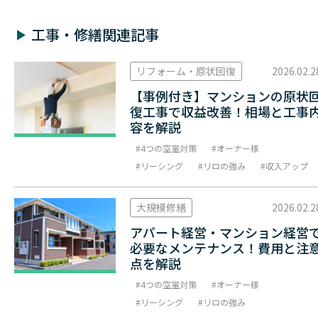
工事・修繕関連記事
リフォーム・原状回復
2026.02.2
【事例付き】マンションの原状
復工事で収益改善！相場と工事
容を解説
4つの空室対策
オーナー様
リーシング
リロの強み
収入アップ
大規模修繕
2026.02.2
アパート経営・マンション経営
必要なメンテナンス！費用と注
点を解説
4つの空室対策
オーナー様
リーシング
リロの強み