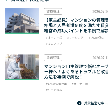
賃貸管理
2026.07.2
【家主必見】マンションの管理
相場と入居者満足度を満たす賃
経営の成功ポイントを事例で解
オーナー様
リーシング
リロの強み
収入アップ
賃貸管理
2026.07.1
マンション自主管理で悩むオー
ー様へ！よくあるトラブルと改
方法を事例で解説！
4つの空室対策
オーナー様
リロの強み
賃貸経営記事一