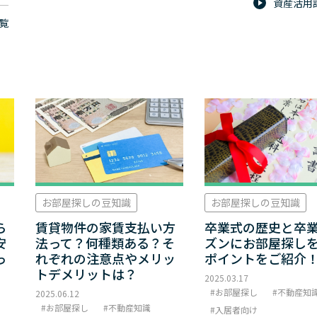
資産活用
覧
お部屋探しの豆知識
お部屋探しの豆知識
ら
賃貸物件の家賃支払い方
卒業式の歴史と卒
安
法って？何種類ある？そ
ズンにお部屋探し
っ
れぞれの注意点やメリッ
ポイントをご紹介
トデメリットは？
2025.03.17
お部屋探し
不動産知
2025.06.12
お部屋探し
不動産知識
入居者向け