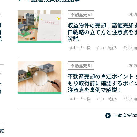
6
不動産売却
202
費
収益物件の売却｜高値売却
貸
口戦略の立て方と注意点を
説
解説
オーナー様
リロの強み
法人向
不動産売却
202
2
不動産売却の査定ポイント
もり取得前に確認するポイ
ナ
注意点を事例で解説！
善
オーナー様
リロの強み
法人向
不動産投資
覧