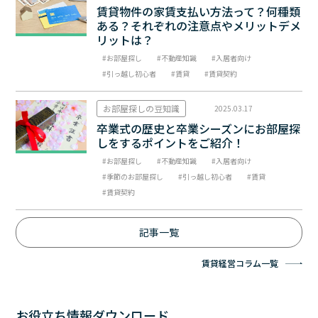
賃貸物件の家賃支払い方法って？何種類
ある？それぞれの注意点やメリットデメ
リットは？
お部屋探し
不動産知識
入居者向け
引っ越し初心者
賃貸
賃貸契約
お部屋探しの豆知識
2025.03.17
卒業式の歴史と卒業シーズンにお部屋探
しをするポイントをご紹介！
お部屋探し
不動産知識
入居者向け
季節のお部屋探し
引っ越し初心者
賃貸
賃貸契約
記事一覧
賃貸経営コラム一覧
お役立ち情報ダウンロード