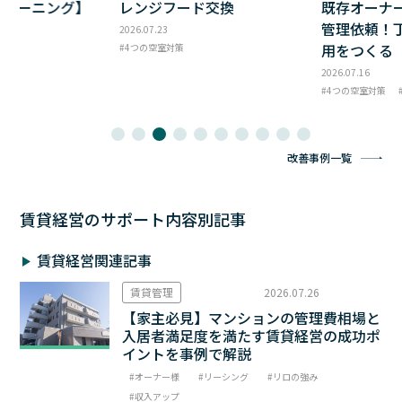
クリーニング】
レンジフード交換
既存オーナ
管理依頼！
2026.07.23
用をつくる
4つの空室対策
2026.07.16
4つの空室対策
改善事例一覧
賃貸経営のサポート内容別記事
賃貸経営関連記事
賃貸管理
2026.07.26
【家主必見】マンションの管理費相場と
入居者満足度を満たす賃貸経営の成功ポ
イントを事例で解説
オーナー様
リーシング
リロの強み
収入アップ