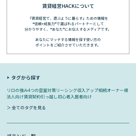
賃貸経営HACKについて
『賃貸経営で、遊ぶように暮らす』ための情報を
❝信頼+成長力❞で選ばれるパートナーとして
分かりやすく、❝あなた❞にお伝えするメディアです。
あなたにマッチする情報を探す使い方の
ポイントをご紹介させていただきます。
タグから探す
リロの強み
4つの空室対策
リーシング
収入アップ
相続
オーナー様
法人向け
賃貸契約
引っ越し初心者
入居者向け
＞ 全てのタグを見る