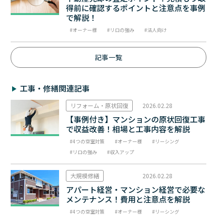
得前に確認するポイントと注意点を事例
で解説！
オーナー様
リロの強み
法人向け
記事一覧
工事・修繕関連記事
リフォーム・原状回復
2026.02.28
【事例付き】マンションの原状回復工事
で収益改善！相場と工事内容を解説
4つの空室対策
オーナー様
リーシング
リロの強み
収入アップ
大規模修繕
2026.02.28
アパート経営・マンション経営で必要な
メンテナンス！費用と注意点を解説
4つの空室対策
オーナー様
リーシング