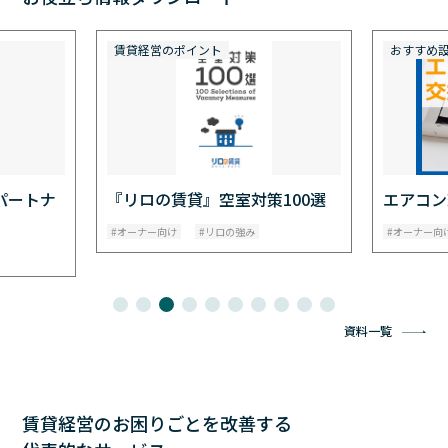
賃貸経営のポイント
おすすめ
パートナ
『リロの賃貸』空室対策100選
エアコン
オーナー向け
リロの強み
オーナー向
資料一覧
賃貸経営のお困りごとを改善する