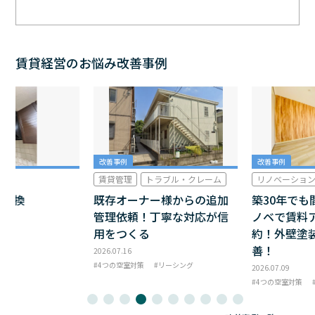
賃貸経営のお悩み改善事例
改善事例
改善事例
ラブル・クレーム
リノベーション
リフォーム
ー様からの追加
築30年でも間取り変更のリ
シンプルリ
丁寧な対応が信
ノベで賃料アップ＆即成
所・トイレ
約！外壁塗装に続く空室改
ローリング
善！
シックな空
リーシング
2026.07.09
2026.07.09
4つの空室対策
リーシング
4つの空室対策