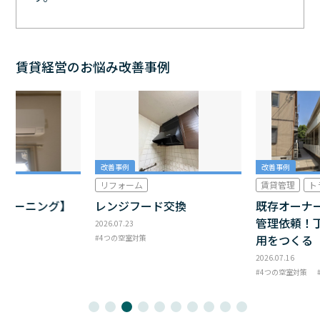
賃貸経営のお悩み改善事例
改善事例
改善事例
リフォーム
賃貸管理
ト
クリーニング】
レンジフード交換
既存オーナ
管理依頼！
2026.07.23
用をつくる
4つの空室対策
2026.07.16
4つの空室対策