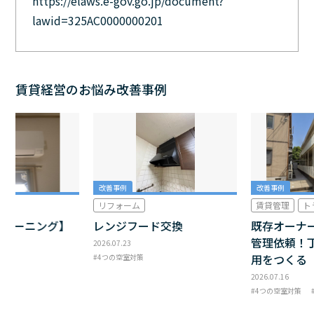
https://elaws.e-gov.go.jp/document?
lawid=325AC0000000201
賃貸経営のお悩み改善事例
改善事例
改善事例
リフォーム
賃貸管理
ト
クリーニング】
レンジフード交換
既存オーナ
管理依頼！
2026.07.23
用をつくる
4つの空室対策
2026.07.16
4つの空室対策