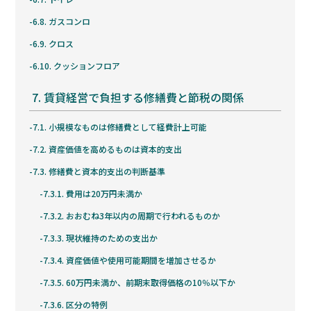
6.8.
ガスコンロ
6.9.
クロス
6.10.
クッションフロア
7.
賃貸経営で負担する修繕費と節税の関係
7.1.
小規模なものは修繕費として経費計上可能
7.2.
資産価値を高めるものは資本的支出
7.3.
修繕費と資本的支出の判断基準
7.3.1.
費用は20万円未満か
7.3.2.
おおむね3年以内の周期で行われるものか
7.3.3.
現状維持のための支出か
7.3.4.
資産価値や使用可能期間を増加させるか
7.3.5.
60万円未満か、前期末取得価格の10％以下か
7.3.6.
区分の特例