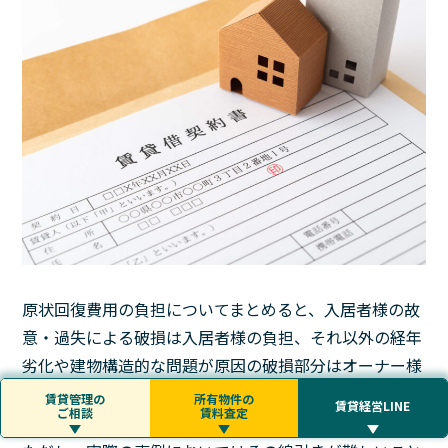
原状回復費用の負担についてまとめると、入居者様の故
意・過失による破損は入居者様の負担、それ以外の経年
劣化や建物構造的な問題が原因の破損部分はオーナー様
側に修繕義務があります。
賃貸管理の
所有物件の
賃貸経営LINE
ご相談
賃料査定