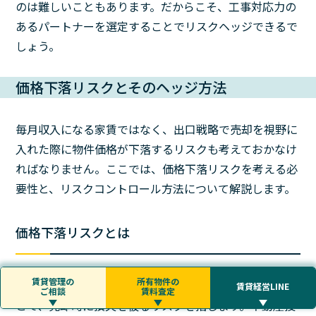
のは難しいこともあります。だからこそ、工事対応力の
あるパートナーを選定することでリスクヘッジできるで
しょう。
価格下落リスクとそのヘッジ方法
毎月収入になる家賃ではなく、出口戦略で売却を視野に
入れた際に物件価格が下落するリスクも考えておかなけ
ればなりません。ここでは、価格下落リスクを考える必
要性と、リスクコントロール方法について解説します。
価格下落リスクとは
賃貸管理の
所有物件の
価格下落リスクとは、物件価格が想定よりも下落するこ
賃貸経営LINE
ご相談
賃料査定
とで、売却時に損失を被るリスクを指します。不動産投