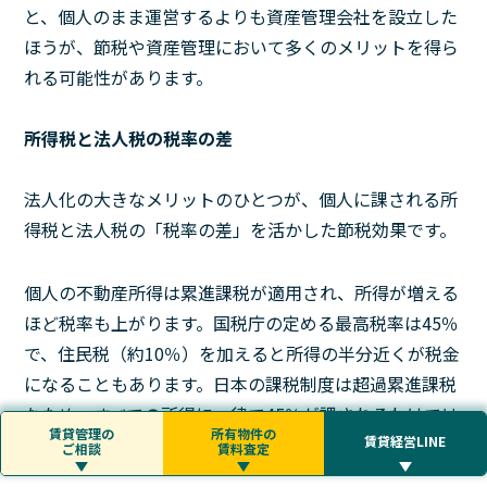
と、個人のまま運営するよりも資産管理会社を設立した
ほうが、節税や資産管理において多くのメリットを得ら
れる可能性があります。
所得税と法人税の税率の差
法人化の大きなメリットのひとつが、個人に課される所
得税と法人税の「税率の差」を活かした節税効果です。
個人の不動産所得は累進課税が適用され、所得が増える
ほど税率も上がります。国税庁の定める最高税率は45％
で、住民税（約10％）を加えると所得の半分近くが税金
になることもあります。日本の課税制度は超過累進課税
なため、すべての所得に一律で45％が課されるわけでは
賃貸管理の
所有物件の
ありませんが、高所得層では負担が大きくなります。
賃貸経営LINE
ご相談
賃料査定