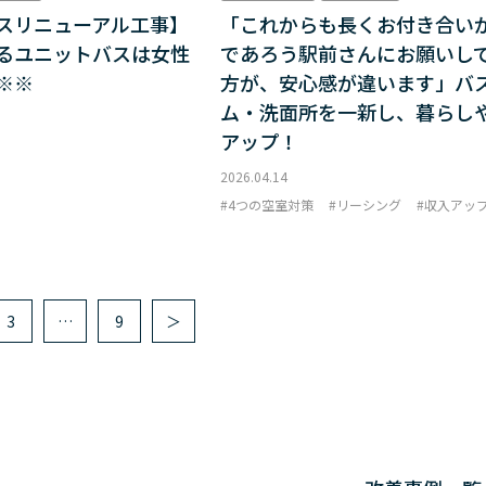
スリニューアル工事】
「これからも長くお付き合い
るユニットバスは女性
であろう駅前さんにお願いし
※※
方が、安心感が違います」バ
ム・洗面所を一新し、暮らし
アップ！
2026.04.14
4つの空室対策
リーシング
収入アッ
3
…
9
＞