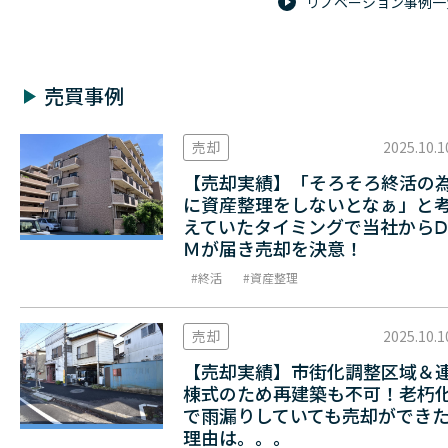
リノベーション事例一
売買事例
売却
2025.10.1
【売却実績】「そろそろ終活の
に資産整理をしないとなぁ」と
えていたタイミングで当社からⅮ
Ｍが届き売却を決意！
終活
資産整理
売却
2025.10.1
【売却実績】市街化調整区域＆
棟式のため再建築も不可！老朽
で雨漏りしていても売却ができ
理由は。。。