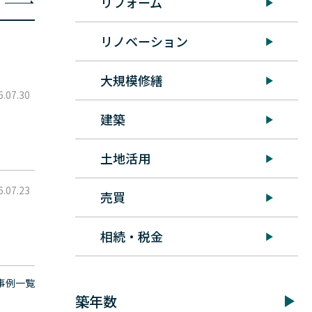
リフォーム
リノベーション
大規模修繕
6.07.30
建築
土地活用
6.07.23
売買
相続・税金
事例一覧
築年数