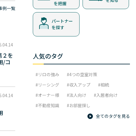
を知る
を把握
事例一覧
パートナー
を探す
6.04.14
第２を
人気のタグ
用/コ
リロの強み
4つの空室対策
リーシング
収入アップ
相続
オーナー様
法人向け
入居者向け
6.04.14
不動産知識
お部屋探し
用
全てのタグを見る