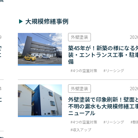
大規模修繕事例
9
外壁塗装
202
で
築45年が！新築の様になる
に
装・エントランス工事・駐
備
4つの空室対策
リーシング
4
外壁塗装
202
に
外壁塗装で印象刷新！壁面
不明の漏水も大規模修繕工
ニューアル
4つの空室対策
リーシング
割
収入アップ