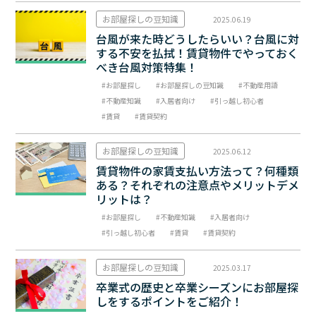
お部屋探しの豆知識
2025.06.19
台風が来た時どうしたらいい？台風に対
する不安を払拭！賃貸物件でやっておく
べき台風対策特集！
お部屋探し
お部屋探しの豆知識
不動産用語
不動産知識
入居者向け
引っ越し初心者
賃貸
賃貸契約
お部屋探しの豆知識
2025.06.12
賃貸物件の家賃支払い方法って？何種類
ある？それぞれの注意点やメリットデメ
リットは？
お部屋探し
不動産知識
入居者向け
引っ越し初心者
賃貸
賃貸契約
お部屋探しの豆知識
2025.03.17
卒業式の歴史と卒業シーズンにお部屋探
しをするポイントをご紹介！