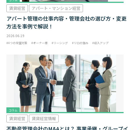
賃貸経営
アパート・マンション経営
アパート管理の仕事内容・管理会社の選び方・変更
方法を事例で解説！
2026.06.19
4つの空室対策
オーナー様
リーシング
リロの強み
収入アップ
コラム
賃貸経営
賃貸経営情報
不動産管理会社のM&Aとは？ 事業承継・グループイ