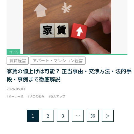
コラム
賃貸経営
アパート・マンション経営
家賃の値上げは可能？ 正当事由・交渉方法・法的手
段・事例まで徹底解説
2026.05.03
オーナー様
リロの強み
収入アップ
1
2
3
…
36
＞