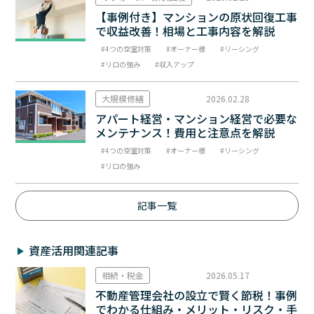
【事例付き】マンションの原状回復工事
で収益改善！相場と工事内容を解説
4つの空室対策
オーナー様
リーシング
リロの強み
収入アップ
大規模修繕
2026.02.28
アパート経営・マンション経営で必要な
メンテナンス！費用と注意点を解説
4つの空室対策
オーナー様
リーシング
リロの強み
記事一覧
資産活用関連記事
相続・税金
2026.05.17
不動産管理会社の設立で賢く節税！事例
でわかる仕組み・メリット・リスク・手