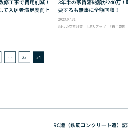
改修工事で費用削減！
3年半の家賃滞納額が240万！
して入居者満足度向上
要するも無事に全額回収！
2023.07.31
4つの空室対策
収入アップ
自主管理
…
23
24
RC造（鉄筋コンクリート造）記