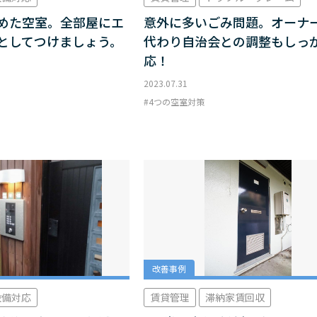
めた空室。全部屋にエ
意外に多いごみ問題。オーナ
としてつけましょう。
代わり自治会との調整もしっ
応！
2023.07.31
4つの空室対策
改善事例
設備対応
賃貸管理
滞納家賃回収