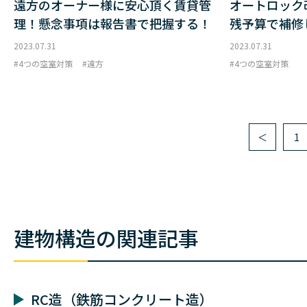
遠方のオーナー様に安心頂く賃貸管
オートロック
理！懸念事項は報告書で把握する！
残予算で補修
2023.07.31
2023.07.31
4つの空室対策
遠方
4つの空室対策
＜
1
建物構造の関連記事
RC造（鉄筋コンクリート造）