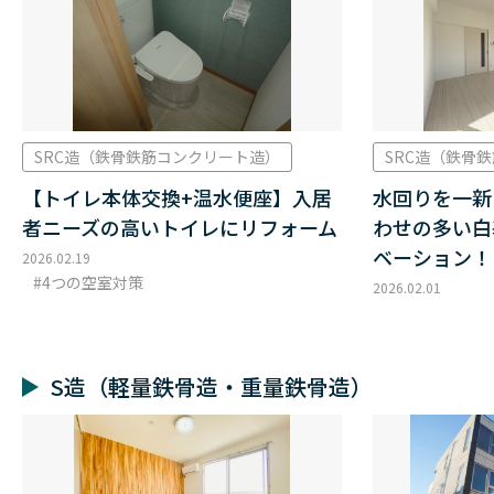
SRC造（鉄骨鉄筋コンクリート造）
SRC造（鉄骨
【トイレ本体交換+温水便座】入居
水回りを一新
者ニーズの高いトイレにリフォーム
わせの多い白
ベーション！
2026.02.19
4つの空室対策
2026.02.01
S造（軽量鉄骨造・重量鉄骨造）