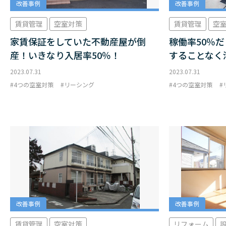
改善事例
改善事例
賃貸管理
空室対策
賃貸管理
空
家賃保証をしていた不動産屋が倒
稼働率50％
産！いきなり入居率50％！
することなく
2023.07.31
2023.07.31
4つの空室対策
リーシング
4つの空室対策
改善事例
改善事例
賃貸管理
空室対策
リフォーム