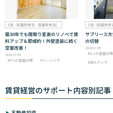
S造（軽量鉄骨造・重量鉄骨造）
S造（軽量鉄骨
築30年でも間取り変更のリノベで賃
サブリース方
料アップ＆即成約！外壁塗装に続く
の切替
空室改善！
2026.07.09
4つの空室対策
2026.07.09
4つの空室対策
リーシング
収入アップ
賃貸経営のサポート内容別記事
不動産投資