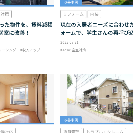
改善事例
室対策
リフォーム
内装
だった物件を、賃料減額
現在の入居者ニーズに合わせ
満室に改善！
ォームで、学生さんの再呼び
2023.07.31
リーシング
収入アップ
4つの空室対策
改善事例
設備対応
賃貸管理
トラブル・クレーム