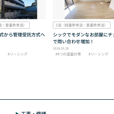
造・重量鉄骨造）
S造（軽量鉄骨造・重量鉄骨造）
式から管理受託方式へ
シックでモダンなお部屋にチ
で問い合わせ増加！
2026.05.28
リーシング
4つの空室対策
リーシング
工事・修繕