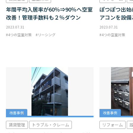
年間平均入居率が60％⇒90％へ空室
ぽつぽつ出始
改善！管理手数料も２％ダウン
アコンを設備
2023.07.31
2023.07.31
4つの空室対策
リーシング
4つの空室対策
改善事例
改善事例
賃貸管理
トラブル・クレーム
リフォーム